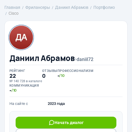
Главная
Фрилансеры
Даниил Абрамов
Портфолио
Cisco
Даниил Абрамов
›
daniil72
РЕЙТИНГ
ОТЗЫВЫ
ПРОФЕССИОНАЛИЗМ
22
0
-
/10
№ 140 728 в каталоге
КОММУНИКАЦИЯ
-
/10
На сайте с
2023 года
Начать диалог