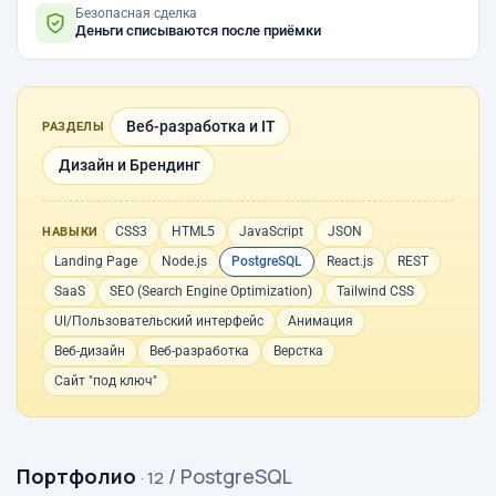
Безопасная сделка
Деньги списываются после приёмки
Веб-разработка и IT
РАЗДЕЛЫ
Дизайн и Брендинг
CSS3
HTML5
JavaScript
JSON
НАВЫКИ
Landing Page
Node.js
PostgreSQL
React.js
REST
SaaS
SEO (Search Engine Optimization)
Tailwind CSS
UI/Пользовательский интерфейс
Анимация
Веб-дизайн
Веб-разработка
Верстка
Сайт "под ключ"
Портфолио
/ PostgreSQL
· 12