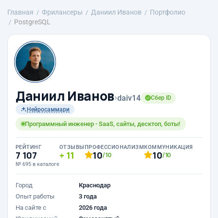
Главная
Фрилансеры
Даниил Иванов
Портфолио
PostgreSQL
Даниил Иванов
›
daiv14
Сбер ID
Нейросаммари
Программный инженер - SaaS, сайты, десктоп, боты!
РЕЙТИНГ
ОТЗЫВЫ
ПРОФЕССИОНАЛИЗМ
КОММУНИКАЦИЯ
7 107
11
10
10
/10
/10
№ 695 в каталоге
Город
Краснодар
Опыт работы
3 года
На сайте с
2026 года