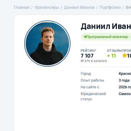
Главная
Фрилансеры
Даниил Иванов
Портфолио
Ве
Даниил Иван
Программный инженер - S
РЕЙТИНГ
ОТЗЫВЫ
ПРО
7 107
11
1
№ 676 в каталоге
Город
Красн
Опыт работы
3 года
На сайте с
2026 г
Юридический
Самоз
статус