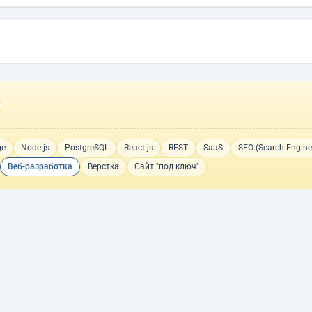
ge
Node.js
PostgreSQL
React.js
REST
SaaS
SEO (Search Engine
Веб-разработка
Верстка
Сайт "под ключ"