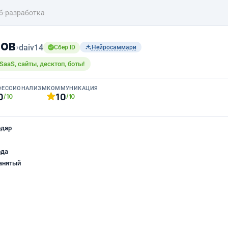
б-разработка
ов
›
daiv14
Сбер ID
Нейросаммари
aaS, сайты, десктоп, боты!
ФЕССИОНАЛИЗМ
КОММУНИКАЦИЯ
0
10
/10
/10
одар
ода
анятый