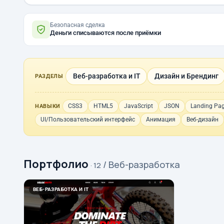
Безопасная сделка
Деньги списываются после приёмки
Веб-разработка и IT
Дизайн и Брендинг
РАЗДЕЛЫ
CSS3
HTML5
JavaScript
JSON
Landing Pa
НАВЫКИ
UI/Пользовательский интерфейс
Анимация
Веб-дизайн
Портфолио
/ Веб-разработка
· 12
ВЕБ-РАЗРАБОТКА И IT