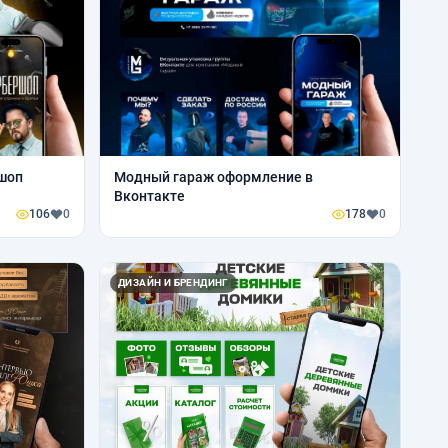
шоп
Модный гараж оформление в
Вконтакте
106
0
178
0
ДИЗАЙН И БРЕНДИНГ