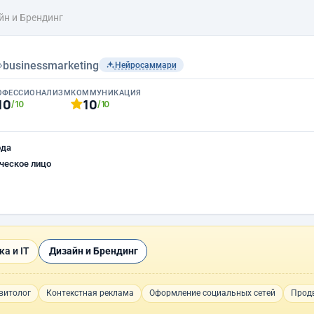
йн и Брендинг
›
businessmarketing
Нейросаммари
ОФЕССИОНАЛИЗМ
КОММУНИКАЦИЯ
10
10
/10
/10
ода
ческое лицо
а и IT
Дизайн и Брендинг
витолог
Контекстная реклама
Оформление социальных сетей
Продв