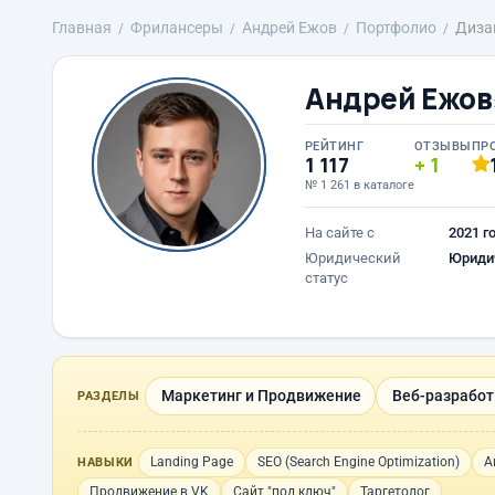
Главная
Фрилансеры
Андрей Ежов
Портфолио
Диза
Андрей Ежов
РЕЙТИНГ
ОТЗЫВЫ
ПР
1 117
1
№ 1 261 в каталоге
На сайте с
2021 г
Юридический
Юриди
статус
Маркетинг и Продвижение
Веб-разработк
РАЗДЕЛЫ
Landing Page
SEO (Search Engine Optimization)
А
НАВЫКИ
Продвижение в VK
Сайт "под ключ"
Таргетолог