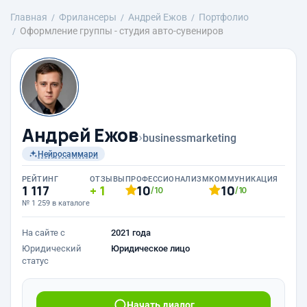
Главная
Фрилансеры
Андрей Ежов
Портфолио
Оформление группы - студия авто-сувениров
Андрей Ежов
›
businessmarketing
Нейросаммари
РЕЙТИНГ
ОТЗЫВЫ
ПРОФЕССИОНАЛИЗМ
КОММУНИКАЦИЯ
1 117
1
10
10
/10
/10
№ 1 259 в каталоге
На сайте с
2021 года
Юридический
Юридическое лицо
статус
Начать диалог