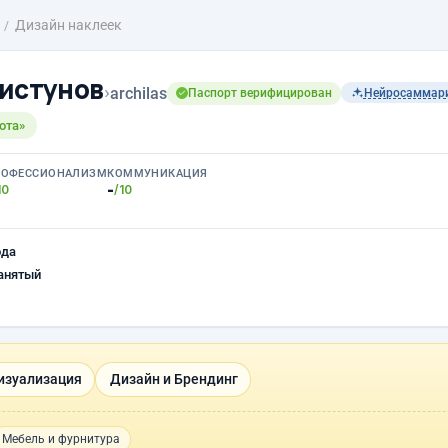
Дизайн наклеек
истунов
›
archilas
Паспорт верифицирован
Нейросаммар
ота»
РОФЕССИОНАЛИЗМ
КОММУНИКАЦИЯ
-
10
/10
ода
анятый
Визуализация
Дизайн и Брендинг
Мебель и фурнитура