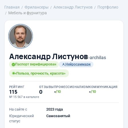
Главная
Фрилансеры
Александр Листунов
Портфолио
Мебель и фурнитура
Александр Листунов
›
archilas
Паспорт верифицирован
Нейросаммари
«Польза, прочность, красота»
РЕЙТИНГ
ОТЗЫВЫ
ПРОФЕССИОНАЛИЗМ
КОММУНИКАЦИЯ
115
0
-
-
/10
/10
№ 15 567 в каталоге
На сайте с
2023 года
Юридический
Самозанятый
статус