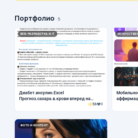
Портфолио
· 5
ВЕБ-РАЗРАБОТКА И IT
ИСКУССТВЕ
Диабет.инсулин.Excel
Мобильное
Прогноз.сахара.в.крови вперед на
аффирмац
неск.часов
56
0
ФОТО И КОНТЕНТ