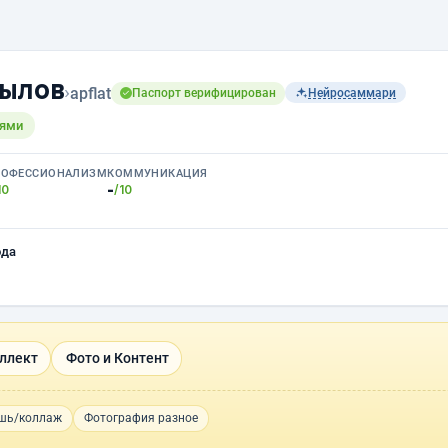
Пылов
›
apflat
Паспорт верифицирован
Нейросаммари
тями
РОФЕССИОНАЛИЗМ
КОММУНИКАЦИЯ
-
10
/10
ода
ллект
Фото и Контент
шь/коллаж
Фотография разное