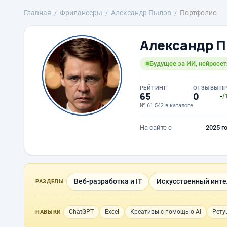
Главная
Фрилансеры
Александр Пылов
Портфолио
Александр 
Будущее за ИИ, нейросе
РЕЙТИНГ
ОТЗЫВЫ
П
65
0
-
/
№ 61 542 в каталоге
На сайте с
2025 г
Веб-разработка и IT
Искусственный инте
РАЗДЕЛЫ
ChatGPT
Excel
Креативы с помощью AI
Рету
НАВЫКИ