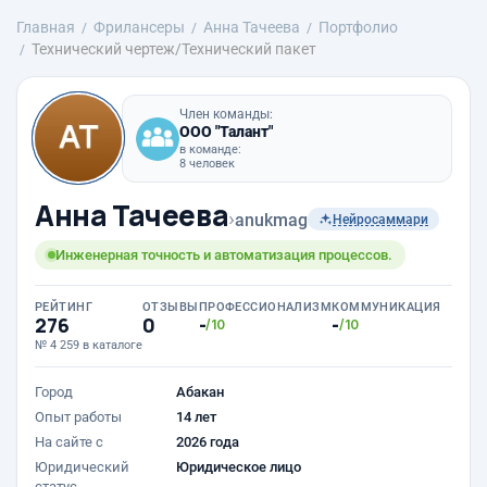
Главная
Фрилансеры
Анна Тачеева
Портфолио
Технический чертеж/Технический пакет
Член команды:
ООО "Талант"
в команде:
8 человек
Анна Тачеева
›
anukmag
Нейросаммари
Инженерная точность и автоматизация процессов.
РЕЙТИНГ
ОТЗЫВЫ
ПРОФЕССИОНАЛИЗМ
КОММУНИКАЦИЯ
276
0
-
-
/10
/10
№ 4 259 в каталоге
Город
Абакан
Опыт работы
14 лет
На сайте с
2026 года
Юридический
Юридическое лицо
статус