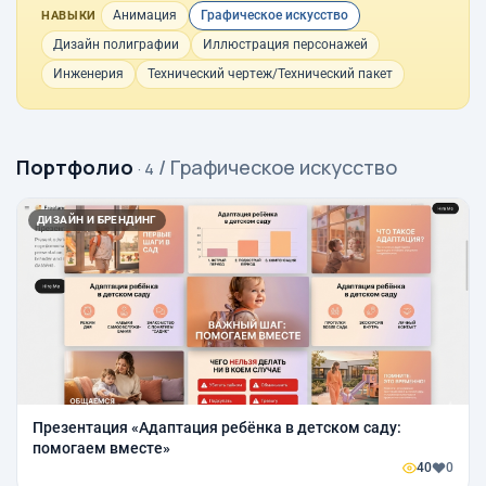
Анимация
Графическое искусство
НАВЫКИ
Дизайн полиграфии
Иллюстрация персонажей
Инженерия
Технический чертеж/Технический пакет
Портфолио
/ Графическое искусство
· 4
ДИЗАЙН И БРЕНДИНГ
Презентация «Адаптация ребёнка в детском саду:
помогаем вместе»
40
0