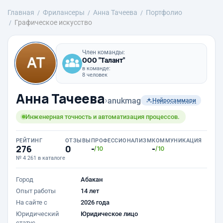
Главная
Фрилансеры
Анна Тачеева
Портфолио
Графическое искусство
Член команды:
ООО "Талант"
в команде:
8 человек
Анна Тачеева
›
anukmag
Нейросаммари
Инженерная точность и автоматизация процессов.
РЕЙТИНГ
ОТЗЫВЫ
ПРОФЕССИОНАЛИЗМ
КОММУНИКАЦИЯ
276
0
-
-
/10
/10
№ 4 261 в каталоге
Город
Абакан
Опыт работы
14 лет
На сайте с
2026 года
Юридический
Юридическое лицо
статус