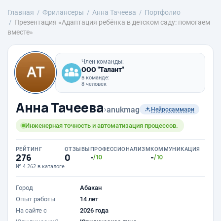
Главная
Фрилансеры
Анна Тачеева
Портфолио
Презентация «Адаптация ребёнка в детском саду: помогаем
вместе»
Член команды:
ООО "Талант"
в команде:
8 человек
Анна Тачеева
›
anukmag
Нейросаммари
Инженерная точность и автоматизация процессов.
РЕЙТИНГ
ОТЗЫВЫ
ПРОФЕССИОНАЛИЗМ
КОММУНИКАЦИЯ
276
0
-
-
/10
/10
№ 4 262 в каталоге
Город
Абакан
Опыт работы
14 лет
На сайте с
2026 года