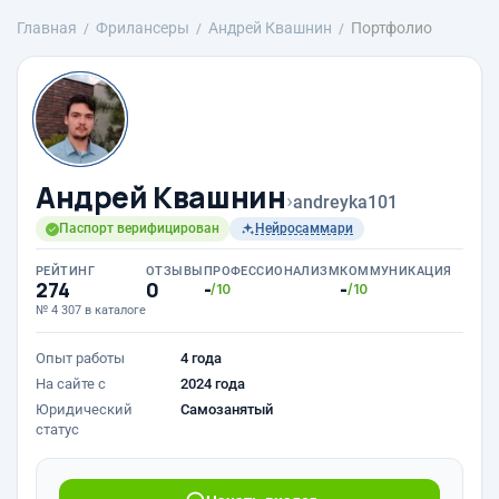
Главная
Фрилансеры
Андрей Квашнин
Портфолио
Андрей Квашнин
›
andreyka101
Паспорт верифицирован
Нейросаммари
РЕЙТИНГ
ОТЗЫВЫ
ПРОФЕССИОНАЛИЗМ
КОММУНИКАЦИЯ
274
0
-
-
/10
/10
№ 4 307 в каталоге
Опыт работы
4 года
На сайте с
2024 года
Юридический
Самозанятый
статус