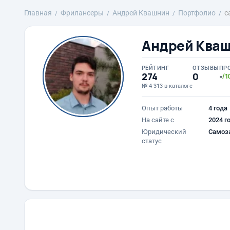
Главная
Фрилансеры
Андрей Квашнин
Портфолио
с
Андрей Ква
РЕЙТИНГ
ОТЗЫВЫ
ПР
274
0
-
/1
№ 4 313 в каталоге
Опыт работы
4 года
На сайте с
2024 г
Юридический
Самоз
статус