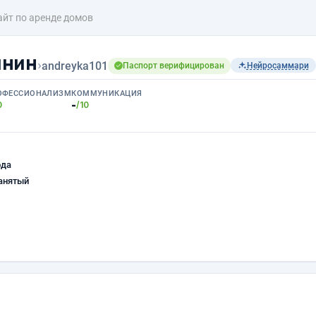
айт по аренде домов
шнин
›
andreyka101
Паспорт верифицирован
Нейросаммари
ОФЕССИОНАЛИЗМ
КОММУНИКАЦИЯ
-
0
/10
ода
анятый