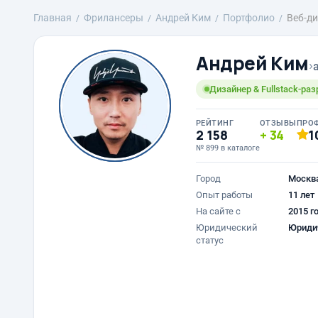
Главная
Фрилансеры
Андрей Ким
Портфолио
Веб-д
Андрей Ким
›
Дизайнер & Fullstack-ра
РЕЙТИНГ
ОТЗЫВЫ
ПРО
2 158
34
1
№ 899 в каталоге
Город
Москв
Опыт работы
11 лет
На сайте с
2015 г
Юридический
Юриди
статус