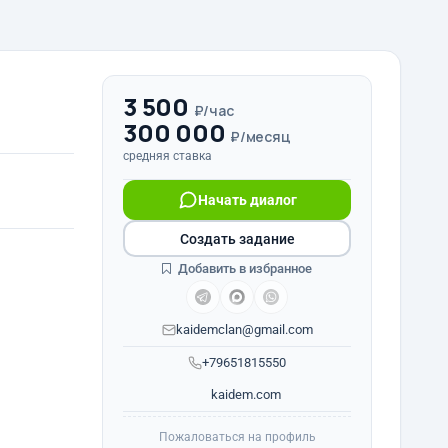
3 500
₽/час
300 000
₽/месяц
средняя ставка
Начать диалог
Создать задание
Добавить в избранное
kaidemclan@gmail.com
+79651815550
kaidem.com
Пожаловаться на профиль