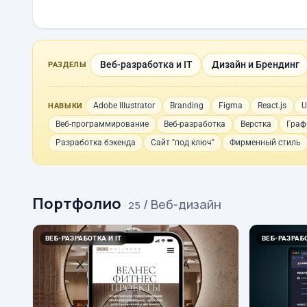
Веб-разработка и IT
Дизайн и Брендинг
РАЗДЕЛЫ
Adobe Illustrator
Branding
Figma
React.js
U
НАВЫКИ
Веб-программирование
Веб-разработка
Верстка
Граф
Разработка бэкенда
Сайт "под ключ"
Фирменный стиль
Портфолио
/ Веб-дизайн
· 25
ВЕБ-РАЗРАБОТКА И IT
ВЕБ-РАЗРАБО