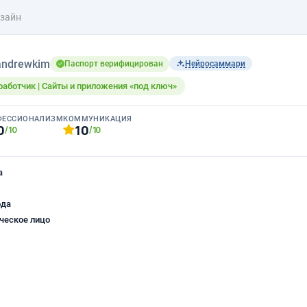
изайн
andrewkim
Паспорт верифицирован
Нейросаммари
зработчик | Сайты и приложения «под ключ»
ФЕССИОНАЛИЗМ
КОММУНИКАЦИЯ
0
10
/10
/10
а
ода
ческое лицо