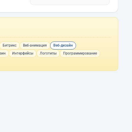
Битрикс
Веб-анимация
Веб-дизайн
зин
Интерфейсы
Логотипы
Программирование