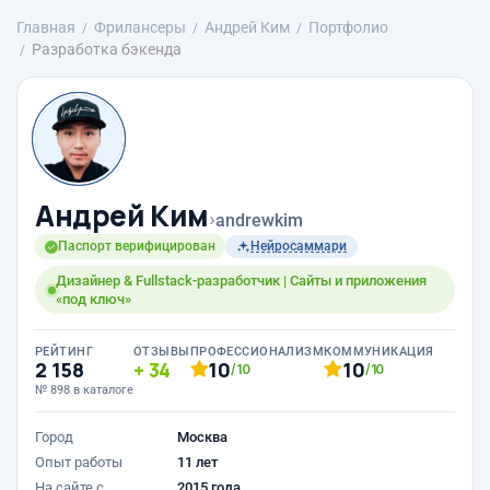
Главная
Фрилансеры
Андрей Ким
Портфолио
Разработка бэкенда
Андрей Ким
›
andrewkim
Паспорт верифицирован
Нейросаммари
Дизайнер & Fullstack-разработчик | Сайты и приложения
«под ключ»
РЕЙТИНГ
ОТЗЫВЫ
ПРОФЕССИОНАЛИЗМ
КОММУНИКАЦИЯ
2 158
34
10
10
/10
/10
№ 898 в каталоге
Город
Москва
Опыт работы
11 лет
На сайте с
2015 года