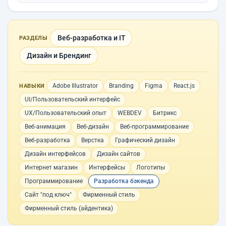
Веб-разработка и IT
РАЗДЕЛЫ
Дизайн и Брендинг
Adobe Illustrator
Branding
Figma
React.js
НАВЫКИ
UI/Пользовательский интерфейс
UX/Пользовательский опыт
WEBDEV
Битрикс
Веб-анимация
Веб-дизайн
Веб-программирование
Веб-разработка
Верстка
Графический дизайн
Дизайн интерфейсов
Дизайн сайтов
Интернет магазин
Интерфейсы
Логотипы
Программирование
Разработка бэкенда
Сайт "под ключ"
Фирменный стиль
Фирменный стиль (айдентика)