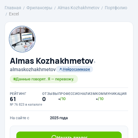
Главная
Фрилансеры
Almas Kozhakhmetov
Портфолио
Excel
Almas Kozhakhmetov
›
almaskozhakhmetov
Нейросаммари
Данные говорят. Я — перевожу.
РЕЙТИНГ
ОТЗЫВЫ
ПРОФЕССИОНАЛИЗМ
КОММУНИКАЦИЯ
61
0
-
-
/10
/10
№ 76 823 в каталоге
На сайте с
2025 года
Начать диалог