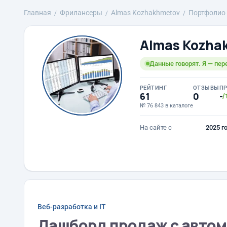
Главная
Фрилансеры
Almas Kozhakhmetov
Портфолио
Almas Kozha
Данные говорят. Я — пер
РЕЙТИНГ
ОТЗЫВЫ
П
61
0
-
/
№ 76 843 в каталоге
На сайте с
2025 г
Веб-разработка и IT
Дашборд продаж с автома