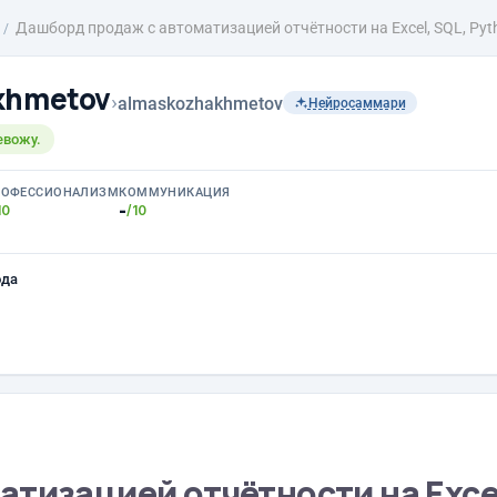
Дашборд продаж с автоматизацией отчётности на Excel, SQL, Pyth
khmetov
›
almaskozhakhmetov
Нейросаммари
евожу.
РОФЕССИОНАЛИЗМ
КОММУНИКАЦИЯ
-
10
/10
ода
тизацией отчётности на Excel