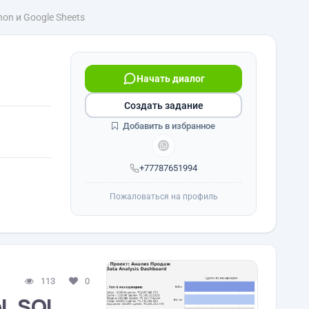
on и Google Sheets
Начать диалог
Создать задание
Добавить в избранное
+77787651994
Пожаловаться на профиль
113
0
, SQL,