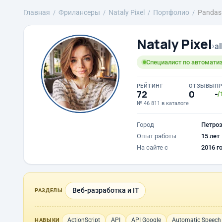
Главная
Фрилансеры
Nataly Pixel
Портфолио
Pandas
Nataly Pixel
›
al
Специалист по автоматиз
РЕЙТИНГ
ОТЗЫВЫ
П
72
0
-
/
№ 46 811 в каталоге
Город
Петро
Опыт работы
15 лет
На сайте с
2016 г
Веб-разработка и IT
РАЗДЕЛЫ
ActionScript
API
API Google
Automatic Speech 
НАВЫКИ