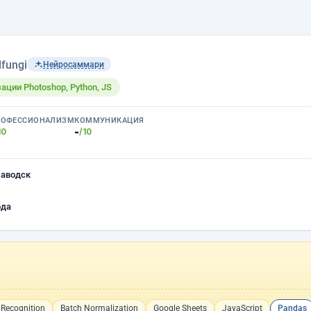
lfungi
Нейросаммари
ации Photoshop, Python, JS
РОФЕССИОНАЛИЗМ
КОММУНИКАЦИЯ
-
10
/10
заводск
ода
Recognition
Batch Normalization
Google Sheets
JavaScript
Pandas