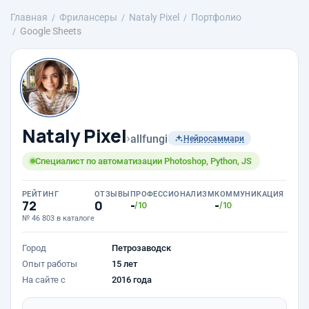
Главная
Фрилансеры
Nataly Pixel
Портфолио
Google Sheets
Nataly Pixel
›
allfungi
Нейросаммари
Специалист по автоматизации Photoshop, Python, JS
РЕЙТИНГ
ОТЗЫВЫ
ПРОФЕССИОНАЛИЗМ
КОММУНИКАЦИЯ
72
0
-
-
/10
/10
№ 46 803 в каталоге
Город
Петрозаводск
Опыт работы
15 лет
На сайте с
2016 года