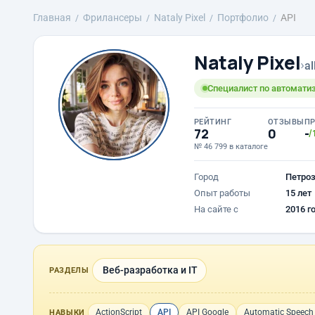
Главная
Фрилансеры
Nataly Pixel
Портфолио
API
Nataly Pixel
›
al
Специалист по автоматиз
РЕЙТИНГ
ОТЗЫВЫ
П
72
0
-
/
№ 46 799 в каталоге
Город
Петро
Опыт работы
15 лет
На сайте с
2016 г
Веб-разработка и IT
РАЗДЕЛЫ
ActionScript
API
API Google
Automatic Speech 
НАВЫКИ