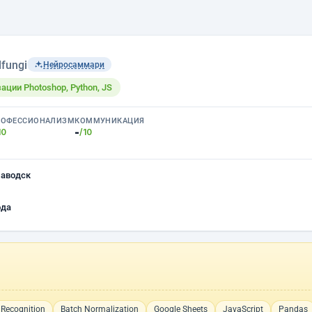
lfungi
Нейросаммари
ации Photoshop, Python, JS
РОФЕССИОНАЛИЗМ
КОММУНИКАЦИЯ
-
10
/10
заводск
ода
Recognition
Batch Normalization
Google Sheets
JavaScript
Pandas