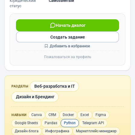
Юридический
Самозанятый
статус
Начать диалог
Создать задание
Добавить в избранное
Пожаловаться на профиль
Веб-разработка и IT
РАЗДЕЛЫ
Дизайн и Брендинг
Canva
CRM
Docker
Excel
Figma
НАВЫКИ
Google Sheets
Pandas
Python
Telegram API
Дизайн блога
Инфографика
Маркетплейс-менеджер