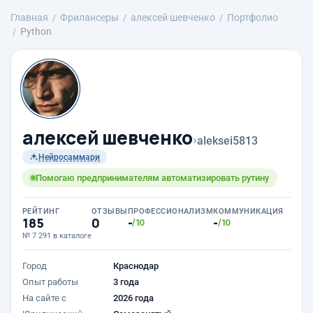
Главная
Фрилансеры
алексей шевченко
Портфолио
Python
алексей шевченко
›
aleksei5813
Нейросаммари
Помогаю предпринимателям автоматизировать рутину
РЕЙТИНГ
ОТЗЫВЫ
ПРОФЕССИОНАЛИЗМ
КОММУНИКАЦИЯ
185
0
-
-
/10
/10
№ 7 291 в каталоге
Город
Краснодар
Опыт работы
3 года
На сайте с
2026 года