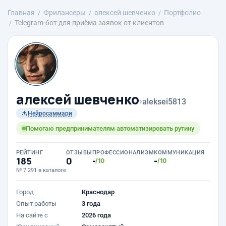
Главная
Фрилансеры
алексей шевченко
Портфолио
Telegram-бот для приёма заявок от клиентов
алексей шевченко
›
aleksei5813
Нейросаммари
Помогаю предпринимателям автоматизировать рутину
РЕЙТИНГ
ОТЗЫВЫ
ПРОФЕССИОНАЛИЗМ
КОММУНИКАЦИЯ
185
0
-
-
/10
/10
№ 7 291 в каталоге
Город
Краснодар
Опыт работы
3 года
На сайте с
2026 года