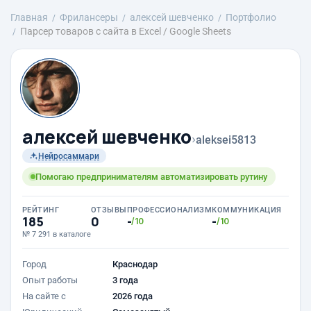
Главная
Фрилансеры
алексей шевченко
Портфолио
Парсер товаров с сайта в Excel / Google Sheets
алексей шевченко
›
aleksei5813
Нейросаммари
Помогаю предпринимателям автоматизировать рутину
РЕЙТИНГ
ОТЗЫВЫ
ПРОФЕССИОНАЛИЗМ
КОММУНИКАЦИЯ
185
0
-
-
/10
/10
№ 7 291 в каталоге
Город
Краснодар
Опыт работы
3 года
На сайте с
2026 года