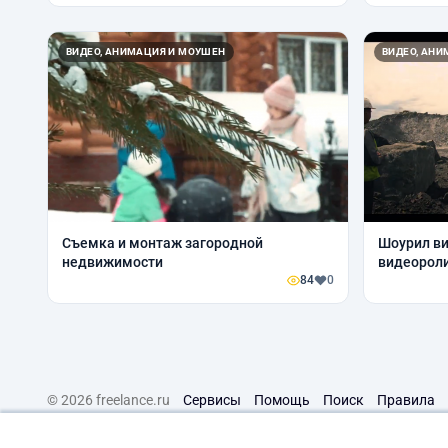
ВИДЕО, АНИМАЦИЯ И МОУШЕН
ВИДЕО, АН
Съемка и монтаж загородной
Шоурил в
недвижимости
видеорол
84
0
© 2026 freelance.ru
Сервисы
Помощь
Поиск
Правила