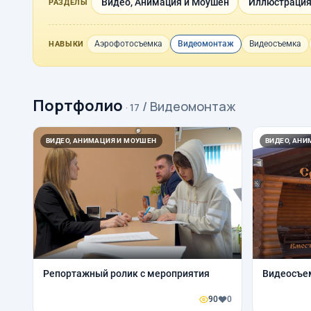
Видео, Анимация и Моушен
Иллюстрация
РАЗДЕЛЫ
Аэрофотосъемка
Видеомонтаж
Видеосъемка
НАВЫКИ
Портфолио
/ Видеомонтаж
· 17
ВИДЕО, АНИМАЦИЯ И МОУШЕН
ВИДЕО, АН
Репортажный ролик с мероприятия
Видеосъе
90
0