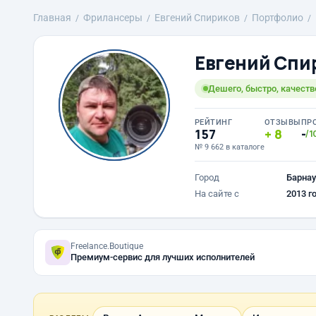
Главная
Фрилансеры
Евгений Спириков
Портфолио
Евгений Спи
Дешего, быстро, качеств
РЕЙТИНГ
ОТЗЫВЫ
ПР
157
8
-
/1
№ 9 662 в каталоге
Город
Барнау
На сайте с
2013 г
Freelance.Boutique
Премиум-сервис для лучших исполнителей