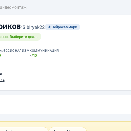
Видеомонтаж
риков
›
Sibiryak22
Нейросаммари
енно. Выберите два...
ОФЕССИОНАЛИЗМ
КОММУНИКАЦИЯ
-
0
/10
л
ода