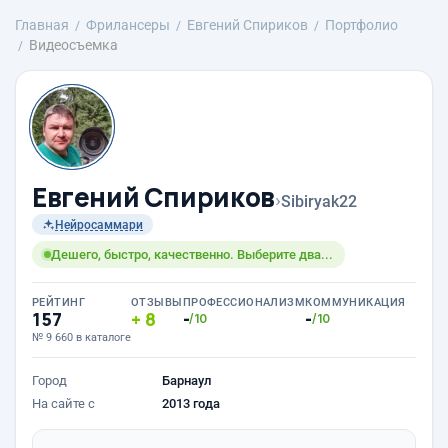
Главная
Фрилансеры
Евгений Спириков
Портфолио
Видеосъемка
Евгений Спириков
›
Sibiryak22
Нейросаммари
Дешего, быстро, качественно. Выберите два...
РЕЙТИНГ
ОТЗЫВЫ
ПРОФЕССИОНАЛИЗМ
КОММУНИКАЦИЯ
157
8
-
-
/10
/10
№ 9 660 в каталоге
Город
Барнаул
На сайте с
2013 года