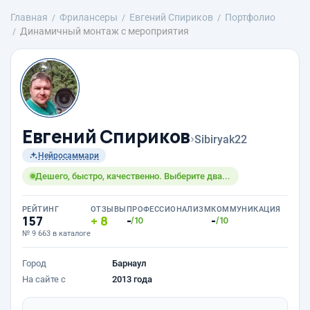
Главная
Фрилансеры
Евгений Спириков
Портфолио
Динамичный монтаж с мероприятия
Евгений Спириков
›
Sibiryak22
Нейросаммари
Дешего, быстро, качественно. Выберите два...
РЕЙТИНГ
ОТЗЫВЫ
ПРОФЕССИОНАЛИЗМ
КОММУНИКАЦИЯ
157
8
-
-
/10
/10
№ 9 663 в каталоге
Город
Барнаул
На сайте с
2013 года