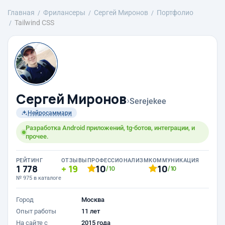
Главная
Фрилансеры
Сергей Миронов
Портфолио
Tailwind CSS
Сергей Миронов
›
Serejekee
Нейросаммари
Разработка Android приложений, tg-ботов, интеграции, и
прочее.
РЕЙТИНГ
ОТЗЫВЫ
ПРОФЕССИОНАЛИЗМ
КОММУНИКАЦИЯ
1 778
19
10
10
/10
/10
№ 975 в каталоге
Город
Москва
Опыт работы
11 лет
На сайте с
2015 года