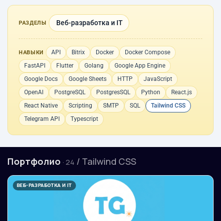
Веб-разработка и IT
РАЗДЕЛЫ
API
Bitrix
Docker
Docker Compose
НАВЫКИ
FastAPI
Flutter
Golang
Google App Engine
Google Docs
Google Sheets
HTTP
JavaScript
OpenAI
PostgreSQL
PostgresSQL
Python
React.js
React Native
Scripting
SMTP
SQL
Tailwind CSS
Telegram API
Typescript
Портфолио
/ Tailwind CSS
· 24
ВЕБ-РАЗРАБОТКА И IT