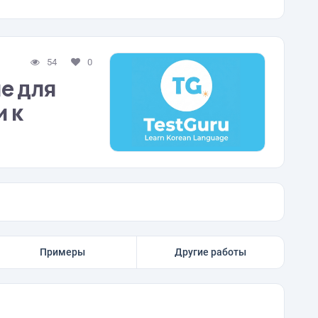
54
0
е для
 к
Примеры
Другие работы