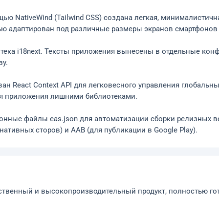
ю NativeWind (Tailwind CSS) создана легкая, минималистичн
ю адаптирован под различные размеры экранов смартфонов 
отека i18next. Тексты приложения вынесены в отдельные ко
зу.
н React Context API для легковесного управления глобальны
ия приложения лишними библиотеками.
ционные файлы eas.json для автоматизации сборки релизных
нативных сторов) и AAB (для публикации в Google Play).
ственный и высокопроизводительный продукт, полностью готов