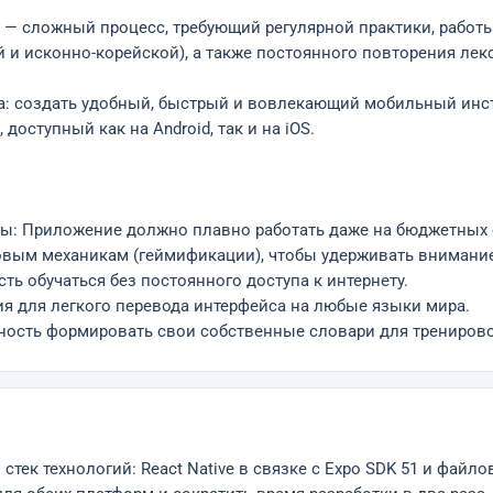
а — сложный процесс, требующий регулярной практики, работ
й и исконно-корейской), а также постоянного повторения лек
а: создать удобный, быстрый и вовлекающий мобильный инс
доступный как на Android, так и на iOS.
ты: Приложение должно плавно работать даже на бюджетных 
гровым механикам (геймификации), чтобы удерживать внимани
ость обучаться без постоянного доступа к интернету.
ия для легкого перевода интерфейса на любые языки мира.
ность формировать свои собственные словари для тренирово
ек технологий: React Native в связке с Expo SDK 51 и файло