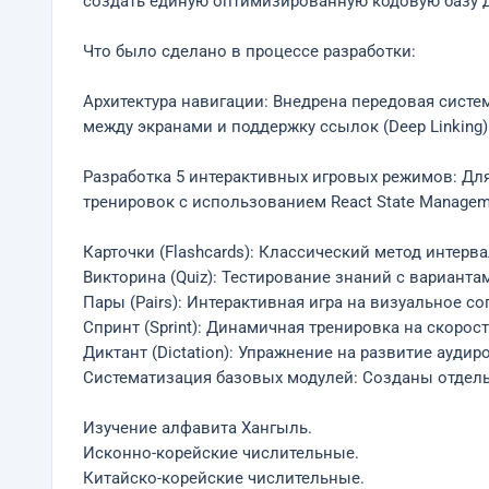
создать единую оптимизированную кодовую базу дл
Что было сделано в процессе разработки:
Архитектура навигации: Внедрена передовая систем
между экранами и поддержку ссылок (Deep Linking)
Разработка 5 интерактивных игровых режимов: Дл
тренировок с использованием React State Managem
Карточки (Flashcards): Классический метод интер
Викторина (Quiz): Тестирование знаний с варианта
Пары (Pairs): Интерактивная игра на визуальное с
Спринт (Sprint): Динамичная тренировка на скорос
Диктант (Dictation): Упражнение на развитие ауди
Систематизация базовых модулей: Созданы отдел
Изучение алфавита Хангыль.
Исконно-корейские числительные.
Китайско-корейские числительные.