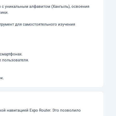
ы с уникальным алфавитом (Хангыль), освоения
сики.
трумент для самостоятельного изучения
смартфонах.
е пользователя.
к.
вой навигацией Expo Router. Это позволило