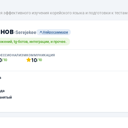
 эффективного изучения корейского языка и подготовки к тестам (
онов
›
Serejekee
Нейросаммари
жений, tg-ботов, интеграции, и прочее.
ФЕССИОНАЛИЗМ
КОММУНИКАЦИЯ
0
10
/10
/10
а
ода
анятый