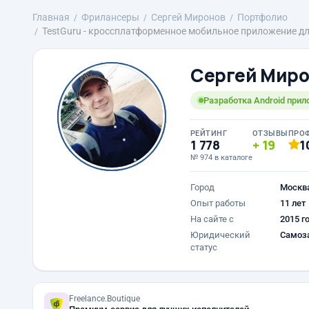
Главная
Фрилансеры
Сергей Миронов
Портфолио
TestGuru - кроссплатформенное мобильное приложение для
Сергей Мир
Разработка Android прило
РЕЙТИНГ
ОТЗЫВЫ
ПРО
1 778
19
1
№ 974 в каталоге
Город
Москв
Опыт работы
11 лет
На сайте с
2015 г
Юридический
Самоз
статус
Freelance.Boutique