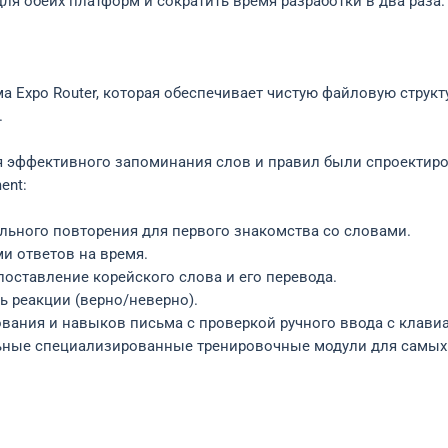
я обеих платформ и сократить время разработки в два раза.
а Expo Router, которая обеспечивает чистую файловую структ
.
я эффективного запоминания слов и правил были спроектиро
ent:
вального повторения для первого знакомства со словами.
ми ответов на время.
опоставление корейского слова и его перевода.
ть реакции (верно/неверно).
рования и навыков письма с проверкой ручного ввода с клави
ьные специализированные тренировочные модули для самых 