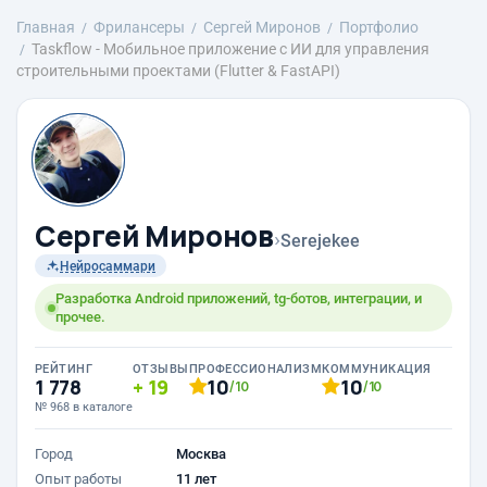
Главная
Фрилансеры
Сергей Миронов
Портфолио
Taskflow - Мобильное приложение с ИИ для управления
строительными проектами (Flutter & FastAPI)
Сергей Миронов
›
Serejekee
Нейросаммари
Разработка Android приложений, tg-ботов, интеграции, и
прочее.
РЕЙТИНГ
ОТЗЫВЫ
ПРОФЕССИОНАЛИЗМ
КОММУНИКАЦИЯ
1 778
19
10
10
/10
/10
№ 968 в каталоге
Город
Москва
Опыт работы
11 лет