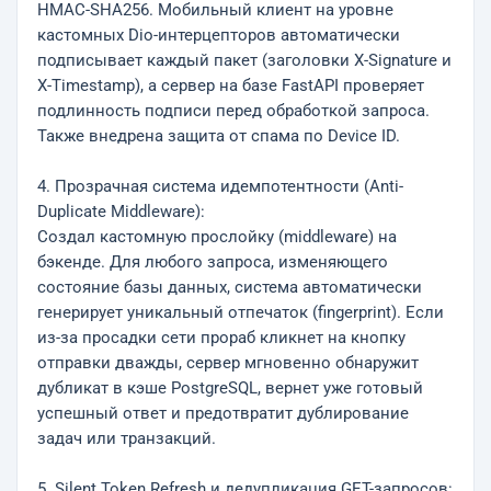
HMAC-SHA256. Мобильный клиент на уровне
кастомных Dio-интерцепторов автоматически
подписывает каждый пакет (заголовки X-Signature и
X-Timestamp), а сервер на базе FastAPI проверяет
подлинность подписи перед обработкой запроса.
Также внедрена защита от спама по Device ID.
4. Прозрачная система идемпотентности (Anti-
Duplicate Middleware):
Создал кастомную прослойку (middleware) на
бэкенде. Для любого запроса, изменяющего
состояние базы данных, система автоматически
генерирует уникальный отпечаток (fingerprint). Если
из-за просадки сети прораб кликнет на кнопку
отправки дважды, сервер мгновенно обнаружит
дубликат в кэше PostgreSQL, вернет уже готовый
успешный ответ и предотвратит дублирование
задач или транзакций.
5. Silent Token Refresh и дедупликация GET-запросов: