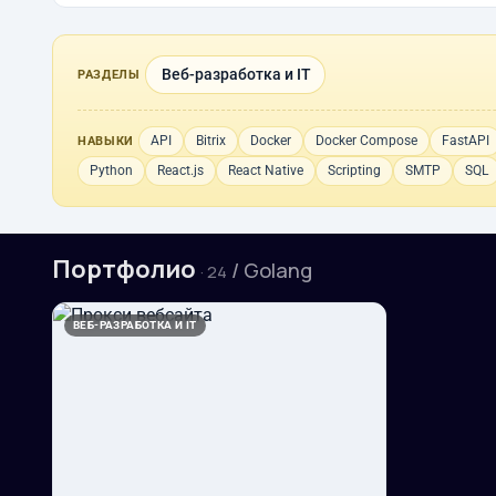
Веб-разработка и IT
РАЗДЕЛЫ
API
Bitrix
Docker
Docker Compose
FastAPI
НАВЫКИ
Python
React.js
React Native
Scripting
SMTP
SQL
Портфолио
/ Golang
· 24
ВЕБ-РАЗРАБОТКА И IT