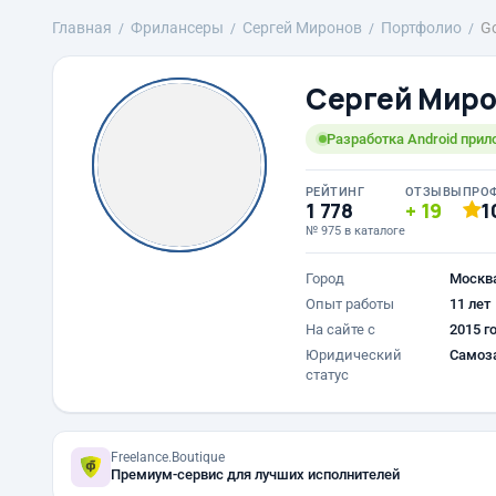
Главная
Фрилансеры
Сергей Миронов
Портфолио
G
Сергей Мир
Разработка Android прило
РЕЙТИНГ
ОТЗЫВЫ
ПРО
1 778
19
1
№ 975 в каталоге
Город
Москв
Опыт работы
11 лет
На сайте с
2015 г
Юридический
Самоз
статус
Freelance.Boutique
Премиум-сервис для лучших исполнителей