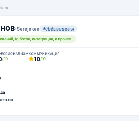
olang
онов
›
Serejekee
Нейросаммари
жений, tg-ботов, интеграции, и прочее.
ФЕССИОНАЛИЗМ
КОММУНИКАЦИЯ
0
10
/10
/10
а
ода
анятый