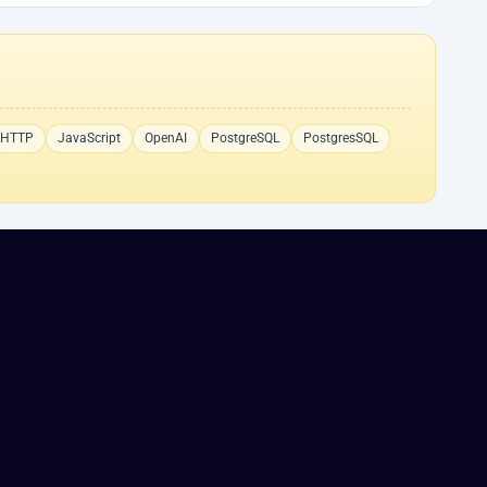
HTTP
JavaScript
OpenAI
PostgreSQL
PostgresSQL