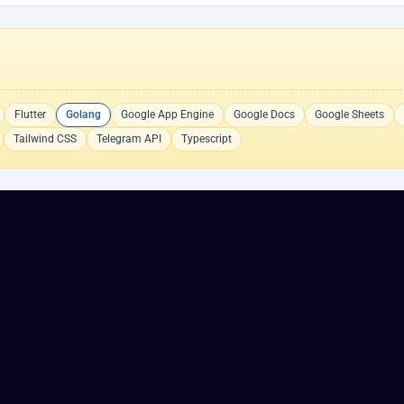
Flutter
Golang
Google App Engine
Google Docs
Google Sheets
Tailwind CSS
Telegram API
Typescript