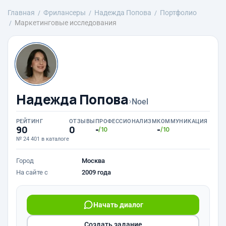
Главная
Фрилансеры
Надежда Попова
Портфолио
Маркетинговые исследования
Надежда Попова
›
Noel
РЕЙТИНГ
ОТЗЫВЫ
ПРОФЕССИОНАЛИЗМ
КОММУНИКАЦИЯ
90
0
-
-
/10
/10
№ 24 401 в каталоге
Город
Москва
На сайте с
2009 года
Начать диалог
Создать задание