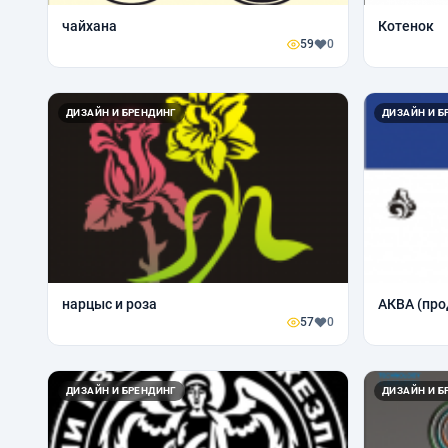
чайхана
Котенок
59
0
ДИЗАЙН И БРЕНДИНГ
ДИЗАЙН И Б
нарцыс и роза
АКВА (про
57
0
ДИЗАЙН И БРЕНДИНГ
ДИЗАЙН И Б