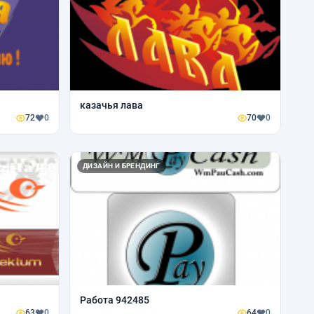
казачья лава
72
0
70
0
ДИЗАЙН И БРЕНДИНГ
Работа 942485
63
0
64
0