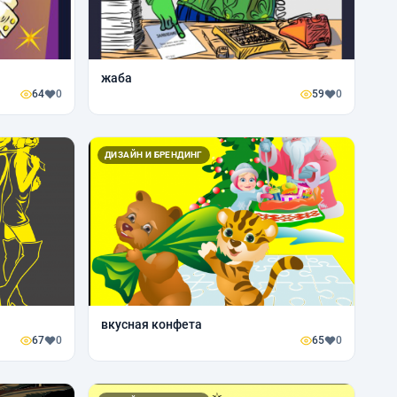
жаба
64
0
59
0
ДИЗАЙН И БРЕНДИНГ
вкусная конфета
67
0
65
0