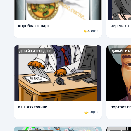
коробка фенарт
черепаха
63
0
ДИЗАЙН И БРЕНДИНГ
ДИЗАЙН И Б
КОТ взяточник
портрет п
73
0