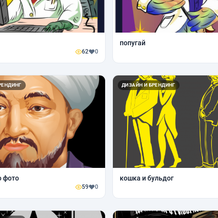
попугай
62
0
РЕНДИНГ
ДИЗАЙН И БРЕНДИНГ
о фото
кошка и бульдог
59
0