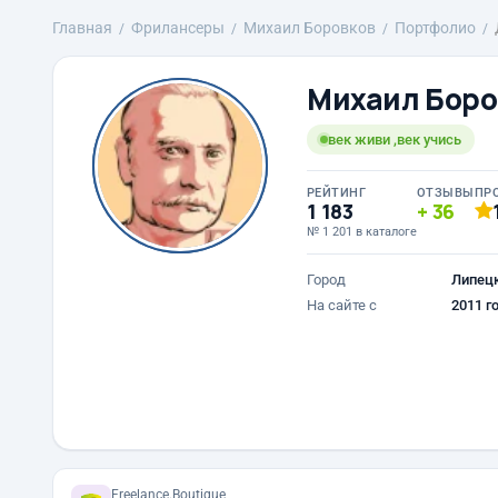
Главная
Фрилансеры
Михаил Боровков
Портфолио
Михаил Боро
век живи ,век учись
РЕЙТИНГ
ОТЗЫВЫ
ПР
1 183
36
№ 1 201 в каталоге
Город
Липец
На сайте с
2011 г
Freelance.Boutique