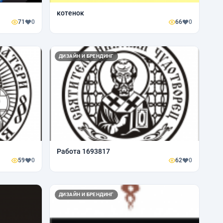
котенок
71
0
66
0
ДИЗАЙН И БРЕНДИНГ
Работа 1693817
59
0
62
0
ДИЗАЙН И БРЕНДИНГ