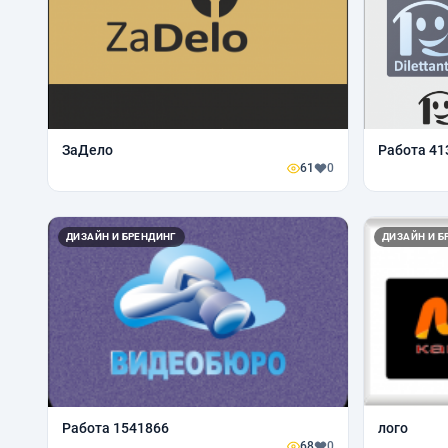
ЗаДело
Работа 41
61
0
ДИЗАЙН И БРЕНДИНГ
ДИЗАЙН И Б
Работа 1541866
лого
68
0