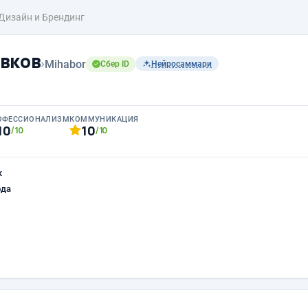
Дизайн и Брендинг
вков
›
Mihabor
Сбер ID
Нейросаммари
ОФЕССИОНАЛИЗМ
КОММУНИКАЦИЯ
10
10
/10
/10
к
ода