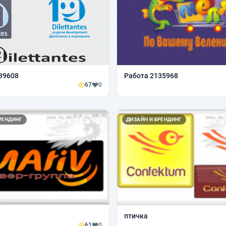
39608
Работа 2135968
67
0
РЕНДИНГ
ДИЗАЙН И БРЕНДИНГ
птичка
61
0