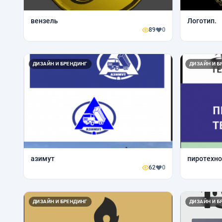
вензель
Логотип.
89
0
ДИЗАЙН И БРЕНДИНГ
ДИЗАЙН И Б
азимут
пиротехно
62
0
ДИЗАЙН И БРЕНДИНГ
ДИЗАЙН И Б