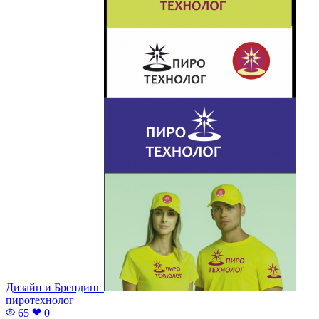
Дизайн и Брендинг
пиротехнолог
65
0