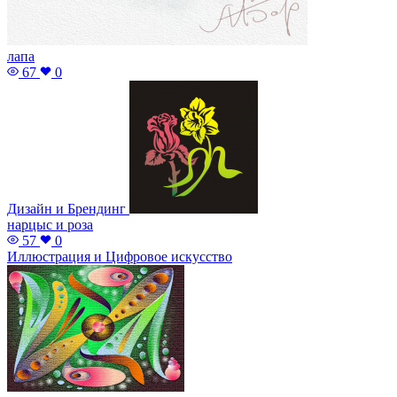
лапа
67
0
Дизайн и Брендинг
нарцыс и роза
57
0
Иллюстрация и Цифровое искусство