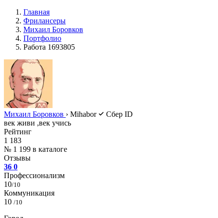
Главная
Фрилансеры
Михаил Боровков
Портфолио
Работа 1693805
Михаил Боровков
›
Mihabor
Сбер ID
век живи ,век учись
Рейтинг
1 183
№ 1 199 в каталоге
Отзывы
36
0
Профессионализм
10
/10
Коммуникация
10
/10