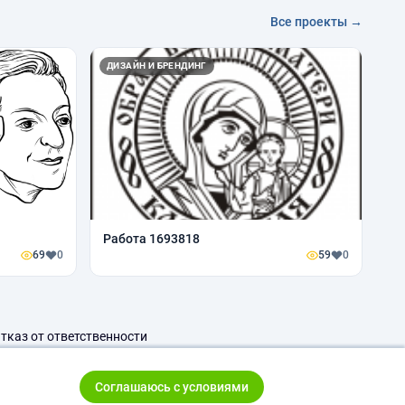
Все проекты →
ДИЗАЙН И БРЕНДИНГ
Работа 1693818
69
0
59
0
тказ от ответственности
Соглашаюсь с условиями