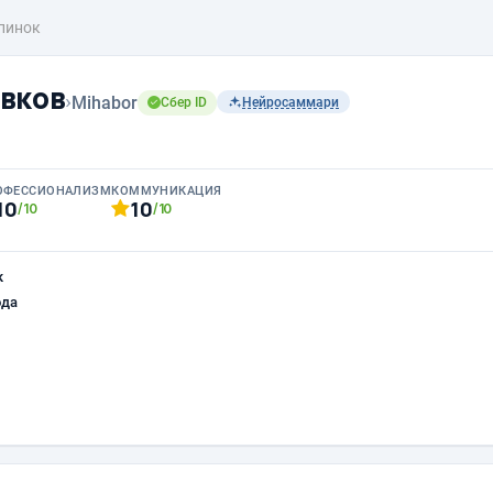
пинок
вков
›
Mihabor
Сбер ID
Нейросаммари
ОФЕССИОНАЛИЗМ
КОММУНИКАЦИЯ
10
10
/10
/10
к
ода