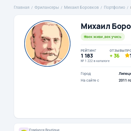
Главная
Фрилансеры
Михаил Боровков
Портфолио
Михаил Боро
век живи ,век учись
РЕЙТИНГ
ОТЗЫВЫ
ПР
1 183
36
№ 1 222 в каталоге
Город
Липец
На сайте с
2011 г
Freelance.Boutique