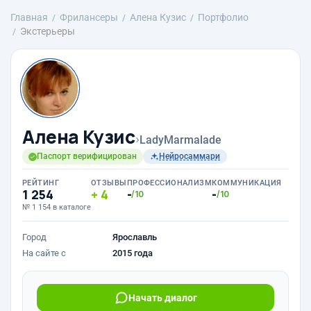
Главная
Фрилансеры
Алена Кузис
Портфолио
Экстерьеры
Алена Кузис
›
LadyMarmalade
Паспорт верифицирован
Нейросаммари
РЕЙТИНГ
ОТЗЫВЫ
ПРОФЕССИОНАЛИЗМ
КОММУНИКАЦИЯ
1 254
4
-
-
/10
/10
№ 1 154 в каталоге
Город
Ярославль
На сайте с
2015 года
Начать диалог