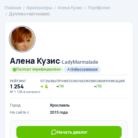
Главная
Фрилансеры
Алена Кузис
Портфолио
Дуплекс+автонавес
Алена Кузис
›
LadyMarmalade
Паспорт верифицирован
Нейросаммари
РЕЙТИНГ
ОТЗЫВЫ
ПРОФЕССИОНАЛИЗМ
КОММУНИКАЦИЯ
1 254
4
-
-
/10
/10
№ 1 138 в каталоге
Город
Ярославль
На сайте с
2015 года
Начать диалог