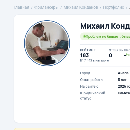
Главная
Фрилансеры
Михаил Кондаков
Портфолио
Михаил Конд
Проблем не бывает, быв
РЕЙТИНГ
ОТЗЫВЫ
ПР
183
0
-
/1
№ 7 443 в каталоге
Город
Анапа
Опыт работы
5 лет
На сайте с
2026 г
Юридический
Самоз
статус