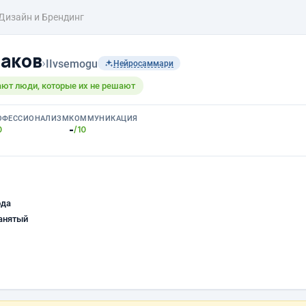
Дизайн и Брендинг
аков
›
IIvsemogu
Нейросаммари
ают люди, которые их не решают
ОФЕССИОНАЛИЗМ
КОММУНИКАЦИЯ
-
0
/10
ода
анятый