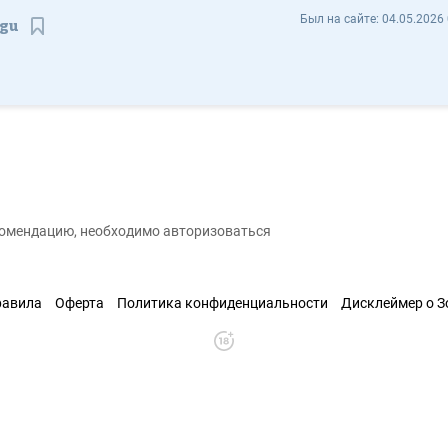
Михаил Кондаков IIvsemogu - Отзывы
Был на сайте:
04.05.2026 
ogu
Сохранить контакт
екомендацию, необходимо авторизоваться
равила
Оферта
Политика конфиденциальности
Дисклеймер о 