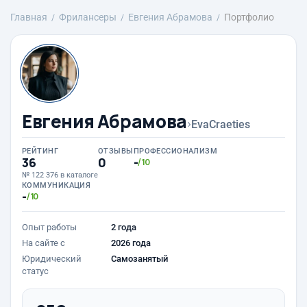
Главная
Фрилансеры
Евгения Абрамова
Портфолио
Евгения Абрамова
›
EvaCraeties
РЕЙТИНГ
ОТЗЫВЫ
ПРОФЕССИОНАЛИЗМ
36
0
-
/10
№ 122 376 в каталоге
КОММУНИКАЦИЯ
-
/10
Опыт работы
2 года
На сайте с
2026 года
Юридический
Самозанятый
статус