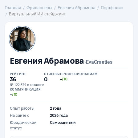
Главная
Фрилансеры
Евгения Абрамова
Портфолио
Виртуальный ИИ стейджинг
Евгения Абрамова
›
EvaCraeties
РЕЙТИНГ
ОТЗЫВЫ
ПРОФЕССИОНАЛИЗМ
36
0
-
/10
№ 122 379 в каталоге
КОММУНИКАЦИЯ
-
/10
Опыт работы
2 года
На сайте с
2026 года
Юридический
Самозанятый
статус