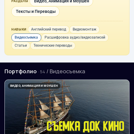
Видео, Анимация и Моушен
РАЗДЕЛЫ
Тексты и Переводы
Английский перевод
Видеомонтаж
НАВЫКИ
Видеосъемка
Расшифровка аудио/видеозаписей
Статьи
Технические переводы
Портфолио
/ Видеосъемка
· 54
ВИДЕО, АНИМАЦИЯ И МОУШЕН