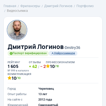
Главная
Фрилансеры
Дмитрий Логинов
Портфолио
Видеосъемка
Дмитрий Логинов
›
Dmitry36
Паспорт верифицирован
Нейросаммари
РЕЙТИНГ
ОТЗЫВЫ
ПРОФЕССИОНАЛИЗМ
1 605
42
2
10
/10
/
№ 999 в каталоге
КОММУНИКАЦИЯ
10
/10
Город
Череповец
Опыт работы
13 лет
На сайте с
2012 года
Юридический
Самозанятый