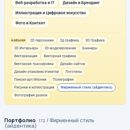
Веб-разработка и IT
Дизайн и Брендинг
Иллюстрация и Цифровое искусство
Фото и Контент
2D персонажи
2д графика
3D Графика
НАВЫКИ
3D Интерьеры
3D моделирование
Баннеры
Векторизация
Векторная графика
Векторная трассировка
Дизайн сайтов
Дизайн упаковки/этикетки
Логотипы
Пиксел-арт/Иконки
Полиграфия
Рисунки и иллюстрации
Фирменный стиль (айдентика)
Фотография разное
Портфолио
/ Фирменный стиль
· 172
(айдентика)