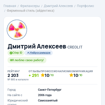
Главная
Фрилансеры
Дмитрий Алексеев
Портфолио
Фирменный стиль (айдентика)
Дмитрий Алексеев
›
CREOLIT
Сбер ID
Нейросаммари
Я люблю свою работу!
РЕЙТИНГ
ОТЗЫВЫ
ПРОФЕССИОНАЛИЗМ
КОММУНИКАЦИЯ
2 203
291
10
10
/10
/10
№ 885 в каталоге
Город
Санкт-Петербург
На сайте с
2006 года
Юридический
Самозанятый
статус