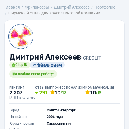
Главная
Фрилансеры
Дмитрий Алексеев
Портфолио
Фирменый стиль для консалтинговой компании
Дмитрий Алексеев
›
CREOLIT
Сбер ID
Нейросаммари
Я люблю свою работу!
РЕЙТИНГ
ОТЗЫВЫ
ПРОФЕССИОНАЛИЗМ
КОММУНИКАЦИЯ
2 203
291
10
10
/10
/10
№ 885 в каталоге
Город
Санкт-Петербург
На сайте с
2006 года
Юридический
Самозанятый
статус