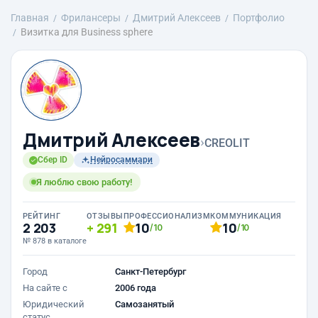
Главная
Фрилансеры
Дмитрий Алексеев
Портфолио
Визитка для Business sphere
Дмитрий Алексеев
›
CREOLIT
Сбер ID
Нейросаммари
Я люблю свою работу!
РЕЙТИНГ
ОТЗЫВЫ
ПРОФЕССИОНАЛИЗМ
КОММУНИКАЦИЯ
2 203
291
10
10
/10
/10
№ 878 в каталоге
Город
Санкт-Петербург
На сайте с
2006 года
Юридический
Самозанятый
статус