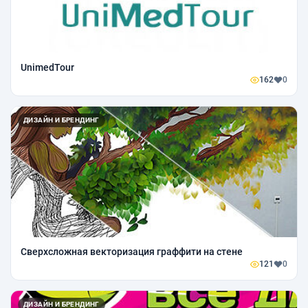
UnimedTour
162
0
ДИЗАЙН И БРЕНДИНГ
Сверхсложная векторизация граффити на стене
121
0
ДИЗАЙН И БРЕНДИНГ