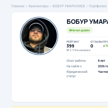
Главная
Фрилансеры
БОБУР УМАРАЛИЕВ
Портфолио
БОБУР УМАР
Начал-довёл
РЕЙТИНГ
ОТЗЫВЫ
ПР
399
0
-
/1
№ 2 714 в каталоге
Опыт работы
8 лет
На сайте с
2026 г
Юридический
Частно
статус