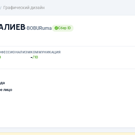
Графический дизайн
АЛИЕВ
›
BOBURuma
Сбер ID
ОФЕССИОНАЛИЗМ
КОММУНИКАЦИЯ
-
0
/10
ода
е лицо