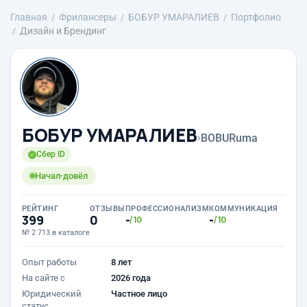
Главная
Фрилансеры
БОБУР УМАРАЛИЕВ
Портфолио
Дизайн и Брендинг
БОБУР УМАРАЛИЕВ
›
BOBURuma
Сбер ID
Начал-довёл
РЕЙТИНГ
ОТЗЫВЫ
ПРОФЕССИОНАЛИЗМ
КОММУНИКАЦИЯ
399
0
-
-
/10
/10
№ 2 713 в каталоге
Опыт работы
8 лет
На сайте с
2026 года
Юридический
Частное лицо
статус