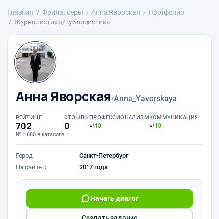
Главная
Фрилансеры
Анна Яворская
Портфолио
Журналистика/публицистика
Анна Яворская
›
Anna_Yavorskaya
РЕЙТИНГ
ОТЗЫВЫ
ПРОФЕССИОНАЛИЗМ
КОММУНИКАЦИЯ
702
0
-
-
/10
/10
№ 1 680 в каталоге
Город
Санкт-Петербург
На сайте с
2017 года
Начать диалог
Создать задание