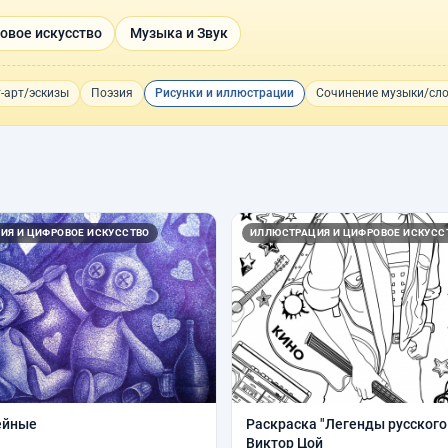
овое искусство
Музыка и Звук
-арт/эскизы
Поэзия
Рисунки и иллюстрации
Сочинение музыки/сл
ИЯ И ЦИФРОВОЕ ИСКУССТВО
ИЛЛЮСТРАЦИЯ И ЦИФРОВОЕ ИСКУСС
ейные
Раскраска "Легенды русского
Виктор Цой