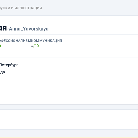
сунки и иллюстрации
ая
›
Anna_Yavorskaya
ОФЕССИОНАЛИЗМ
КОММУНИКАЦИЯ
-
0
/10
Петербург
ода