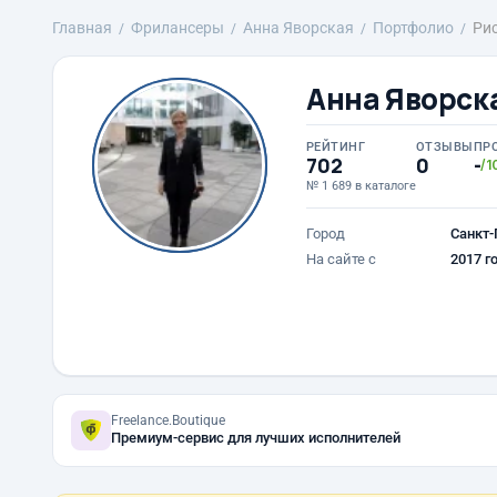
Главная
Фрилансеры
Анна Яворская
Портфолио
Ри
Анна Яворск
РЕЙТИНГ
ОТЗЫВЫ
ПР
702
0
-
/1
№ 1 689 в каталоге
Город
Санкт-
На сайте с
2017 г
Freelance.Boutique
Премиум-сервис для лучших исполнителей