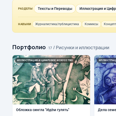
Тексты и Переводы
Иллюстрация и Цифр
РАЗДЕЛЫ
Журналистика/публицистика
Комиксы
Концепт
НАВЫКИ
Портфолио
/ Рисунки и иллюстрации
· 17
ИЛЛЮСТРАЦИЯ И ЦИФРОВОЕ ИСКУССТВО
ИЛЛЮСТРАЦ
Обложка сингла "Идём гулять"
Дела сем