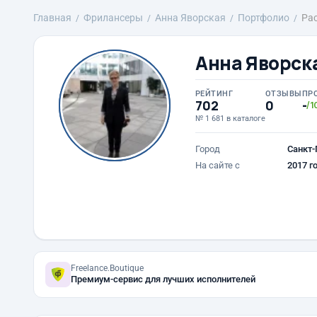
Главная
Фрилансеры
Анна Яворская
Портфолио
Рас
Анна Яворск
РЕЙТИНГ
ОТЗЫВЫ
ПР
702
0
-
/1
№ 1 681 в каталоге
Город
Санкт-
На сайте с
2017 г
Freelance.Boutique
Премиум-сервис для лучших исполнителей