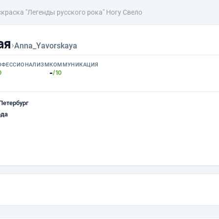
краска "Легенды русского рока" Ногу Свело
ая
›
Anna_Yavorskaya
ОФЕССИОНАЛИЗМ
КОММУНИКАЦИЯ
-
0
/10
Петербург
ода