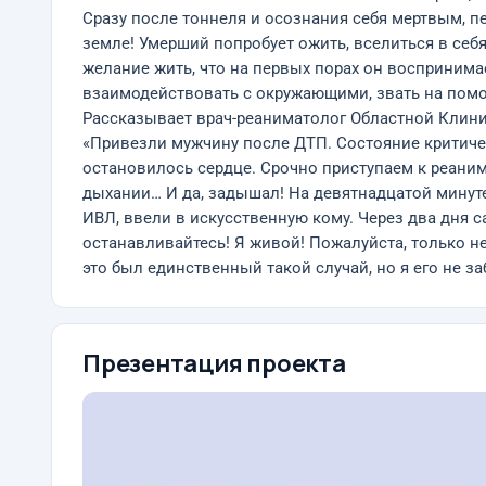
Сразу после тоннеля и осознания себя мертвым, пер
земле! Умерший попробует ожить, вселиться в себ
желание жить, что на первых порах он воспринима
взаимодействовать с окружающими, звать на помощ
Рассказывает врач-реаниматолог Областной Клинич
«Привезли мужчину после ДТП. Состояние критичес
остановилось сердце. Срочно приступаем к реанима
дыхании… И да, задышал! На девятнадцатой минуте
ИВЛ, ввели в искусственную кому. Через два дня са
останавливайтесь! Я живой! Пожалуйста, только не
это был единственный такой случай, но я его не за
Презентация проекта