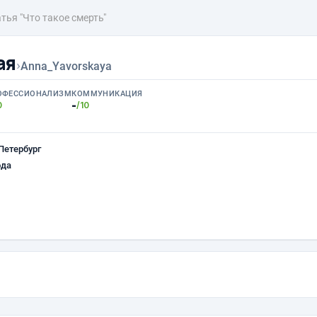
тья "Что такое смерть"
ая
›
Anna_Yavorskaya
ОФЕССИОНАЛИЗМ
КОММУНИКАЦИЯ
-
0
/10
Петербург
ода