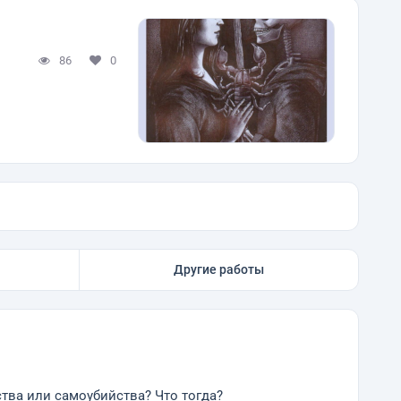
86
0
Другие работы
ства или самоубийства? Что тогда?