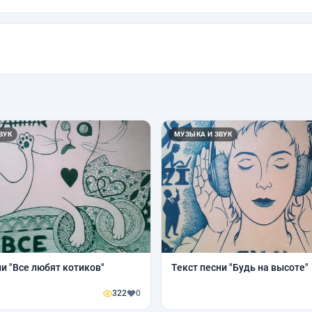
ВУК
МУЗЫКА И ЗВУК
ни "Все любят котиков"
Текст песни "Будь на высоте"
322
0