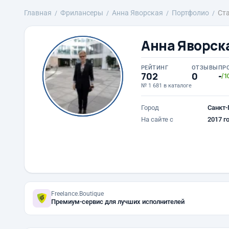
Главная
Фрилансеры
Анна Яворская
Портфолио
Ста
Анна Яворск
РЕЙТИНГ
ОТЗЫВЫ
ПР
702
0
-
/1
№ 1 681 в каталоге
Город
Санкт-
На сайте с
2017 г
Freelance.Boutique
Премиум-сервис для лучших исполнителей