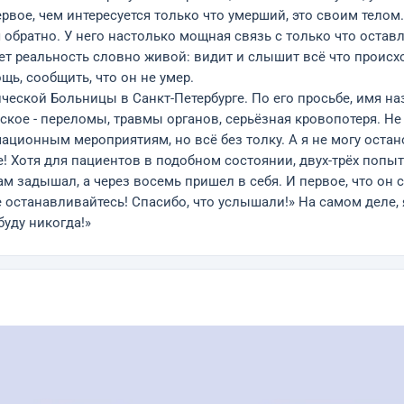
вое, чем интересуется только что умерший, это своим телом. 
я обратно. У него настолько мощная связь с только что ост
ет реальность словно живой: видит и слышит всё что происхо
ь, сообщить, что он не умер.
еской Больницы в Санкт-Петербурге. По его просьбе, имя наз
кое - переломы, травмы органов, серьёзная кровопотеря. Не 
ционным мероприятиям, но всё без толку. А я не могу остано
! Хотя для пациентов в подобном состоянии, двух-трёх попыт
м задышал, а через восемь пришел в себя. И первое, что он с
 останавливайтесь! Спасибо, что услышали!» На самом деле, 
буду никогда!»